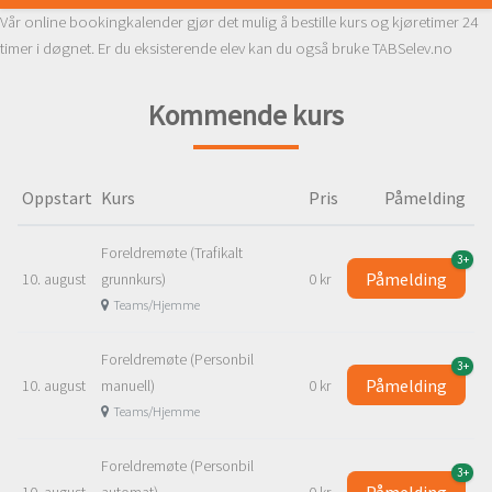
Vår online bookingkalender gjør det mulig å bestille kurs og kjøretimer 24
timer i døgnet. Er du eksisterende elev kan du også bruke TABSelev.no
Kommende kurs
Oppstart
Kurs
Pris
Påmelding
Foreldremøte (Trafikalt
3+
Påmelding
10. august
grunnkurs)
0 kr
Teams/Hjemme
Foreldremøte (Personbil
3+
Påmelding
10. august
manuell)
0 kr
Teams/Hjemme
Foreldremøte (Personbil
3+
Påmelding
10. august
automat)
0 kr