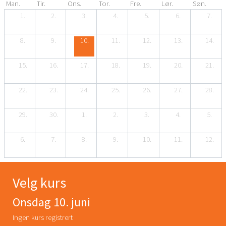
Man.
Tir.
Ons.
Tor.
Fre.
Lør.
Søn.
1.
2.
3.
4.
5.
6.
7.
8.
9.
10.
11.
12.
13.
14.
15.
16.
17.
18.
19.
20.
21.
22.
23.
24.
25.
26.
27.
28.
29.
30.
1.
2.
3.
4.
5.
6.
7.
8.
9.
10.
11.
12.
Velg kurs
Onsdag 10. juni
Ingen kurs registrert