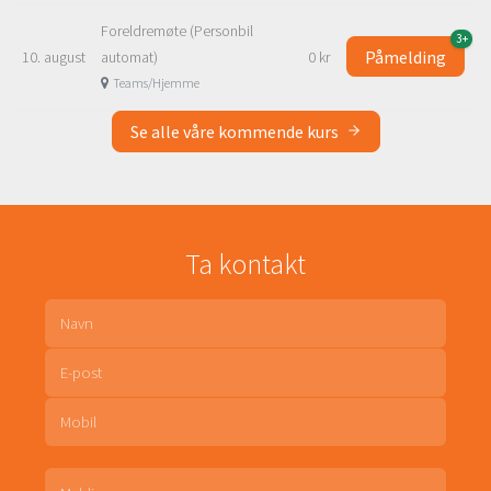
Foreldremøte (Personbil
3+
Påmelding
10. august
automat)
0 kr
Teams/Hjemme
Se alle våre kommende kurs
Ta kontakt