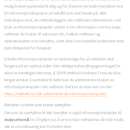
mulig brukeropplevelse til deg og for å kunne yte bedre kundeservice.
En informasjonskapsel er en tekstfil som ved besøk på, eller
interaksjon med, en nettside legges i din nettlesers internminne. Ved
bruk av informasjonskapsler samler vi inn informasjon om hva slags
nettleser du bruker, IP-adressen din, hvilken nettleser og
operativsystem som benyttes, samt data over besøkte undersider med
dato/tidspunkt for besøket.
Enkelte informasjonskapsler er nødvendige for at nettsiden skal
fungere på en optimal måte. Det rettslige behandlingsgrunnlaget for
disse er berettiget interesse, jf. GDPR artikkel 6 bokstav f. Hvis du ikke
lenger ønsker å samtykke til dette kan du administrere bruken av
informasjonskapsler i din nettleser. Det kan du lese mer om her:
https://nettvett.no/slik-administrer-du-informasjonskapsler/
Benytter cookies som krever samtykke
Dersom du samtykker til det, benytter vi også informasjonskapsler til:
Analyseformål
for å hjelpe oss å se hvordan nettsidene våre blir brukt,
slik at vi kontinuerlig kan forbedre dem.