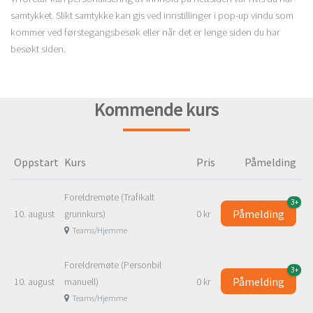
samtykket. Slikt samtykke kan gis ved innstillinger i pop-up vindu som
kommer ved førstegangsbesøk eller når det er lenge siden du har
besøkt siden.
Kommende kurs
Oppstart
Kurs
Pris
Påmelding
Foreldremøte (Trafikalt
3+
Påmelding
10. august
grunnkurs)
0 kr
Teams/Hjemme
Foreldremøte (Personbil
3+
Påmelding
10. august
manuell)
0 kr
Teams/Hjemme