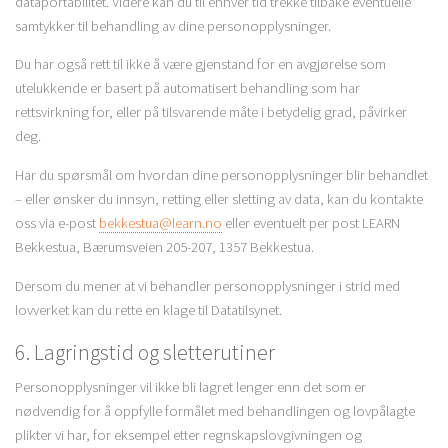
dataportabilitet. Videre kan du til enhver tid trekke tilbake eventuelle
samtykker til behandling av dine personopplysninger.
Du har også rett til ikke å være gjenstand for en avgjørelse som
utelukkende er basert på automatisert behandling som har
rettsvirkning for, eller på tilsvarende måte i betydelig grad, påvirker
deg.
Har du spørsmål om hvordan dine personopplysninger blir behandlet
– eller ønsker du innsyn, retting eller sletting av data, kan du kontakte
oss via e-post
bekkestua@learn.no
eller eventuelt per post LEARN
Bekkestua, Bærumsveien 205-207, 1357 Bekkestua.
Dersom du mener at vi behandler personopplysninger i strid med
lovverket kan du rette en klage til Datatilsynet.
6. Lagringstid og sletterutiner
Personopplysninger vil ikke bli lagret lenger enn det som er
nødvendig for å oppfylle formålet med behandlingen og lovpålagte
plikter vi har, for eksempel etter regnskapslovgivningen og