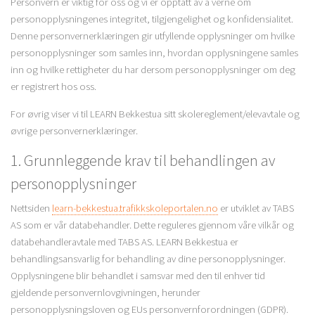
Personvern er viktig for oss og vi er opptatt av å verne om
personopplysningenes integritet, tilgjengelighet og konfidensialitet.
Denne personvernerklæringen gir utfyllende opplysninger om hvilke
personopplysninger som samles inn, hvordan opplysningene samles
inn og hvilke rettigheter du har dersom personopplysninger om deg
er registrert hos oss.
For øvrig viser vi til LEARN Bekkestua sitt skolereglement/elevavtale og
øvrige personvernerklæringer.
1. Grunnleggende krav til behandlingen av
personopplysninger
Nettsiden
learn-bekkestua.trafikkskoleportalen.no
er utviklet av TABS
AS som er vår databehandler. Dette reguleres gjennom våre vilkår og
databehandleravtale med TABS AS. LEARN Bekkestua er
behandlingsansvarlig for behandling av dine personopplysninger.
Opplysningene blir behandlet i samsvar med den til enhver tid
gjeldende personvernlovgivningen, herunder
personopplysningsloven og EUs personvernforordningen (GDPR).