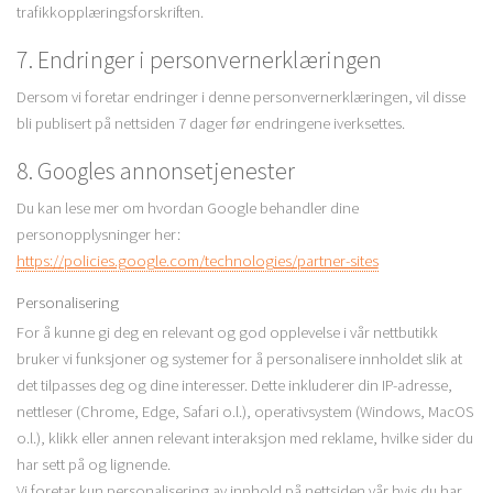
trafikkopplæringsforskriften.
7. Endringer i personvernerklæringen
Dersom vi foretar endringer i denne personvernerklæringen, vil disse
bli publisert på nettsiden 7 dager før endringene iverksettes.
8. Googles annonsetjenester
Du kan lese mer om hvordan Google behandler dine
personopplysninger her:
https://policies.google.com/technologies/partner-sites
Personalisering
For å kunne gi deg en relevant og god opplevelse i vår nettbutikk
bruker vi funksjoner og systemer for å personalisere innholdet slik at
det tilpasses deg og dine interesser. Dette inkluderer din IP-adresse,
nettleser (Chrome, Edge, Safari o.l.), operativsystem (Windows, MacOS
o.l.), klikk eller annen relevant interaksjon med reklame, hvilke sider du
har sett på og lignende.
Vi foretar kun personalisering av innhold på nettsiden vår hvis du har